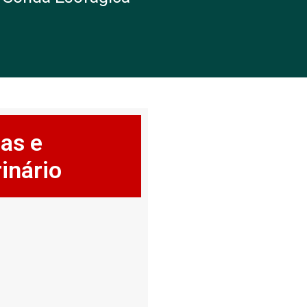
as e
inário