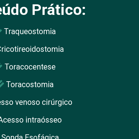
údo Prático:
Traqueostomia
ricotireoidostomia
Toracocentese
Toracostomia
sso venoso cirúrgico
Acesso intraósseo
Sonda Esofágica