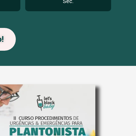
Sec.
o!