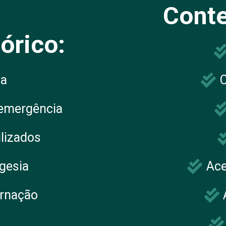
Conte
órico:
a
C
 emergência
lizados
gesia
Ace
ernação