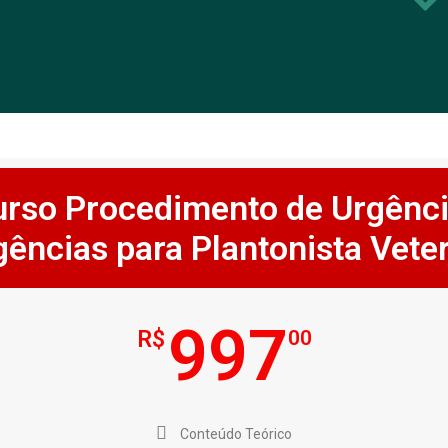
Curso Procedimento de Urgênci
ências para Plantonista Veter
997
R$
00
Conteúdo Teórico